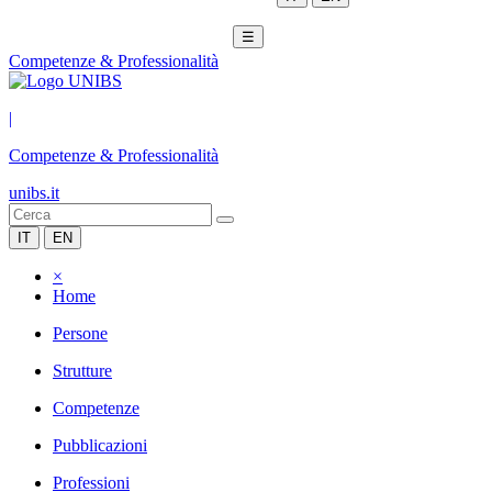
☰
Competenze & Professionalità
|
Competenze & Professionalità
unibs.it
IT
EN
×
Home
Persone
Strutture
Competenze
Pubblicazioni
Professioni