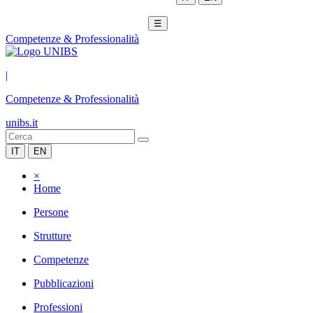
☰
Competenze & Professionalità
|
Competenze & Professionalità
unibs.it
IT
EN
×
Home
Persone
Strutture
Competenze
Pubblicazioni
Professioni