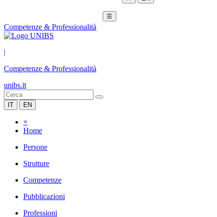
☰
Competenze & Professionalità
|
Competenze & Professionalità
unibs.it
IT
EN
×
Home
Persone
Strutture
Competenze
Pubblicazioni
Professioni