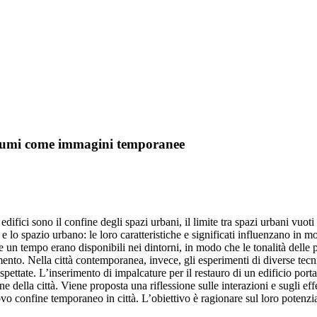
volumi come immagini temporanee
edifici sono il confine degli spazi urbani, il limite tra spazi urbani vuot
ri) e lo spazio urbano: le loro caratteristiche e significati influenzano in m
che un tempo erano disponibili nei dintorni, in modo che le tonalità delle 
mento. Nella città contemporanea, invece, gli esperimenti di diverse tecni
naspettate. L’inserimento di impalcature per il restauro di un edificio p
della città. Viene proposta una riflessione sulle interazioni e sugli eff
vo confine temporaneo in città. L’obiettivo è ragionare sul loro potenzi