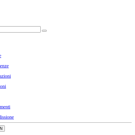
e
enze
azioni
ioni
menti
issione
N