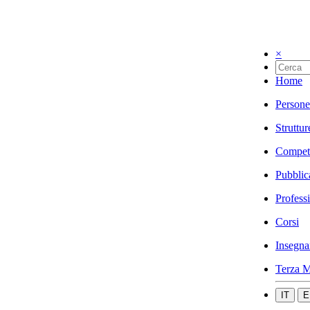
×
Home
Persone
Struttur
Compet
Pubblic
Profess
Corsi
Insegna
Terza M
IT
E