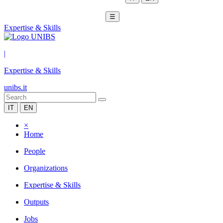
☰
Expertise & Skills
|
Expertise & Skills
unibs.it
IT
EN
×
Home
People
Organizations
Expertise & Skills
Outputs
Jobs