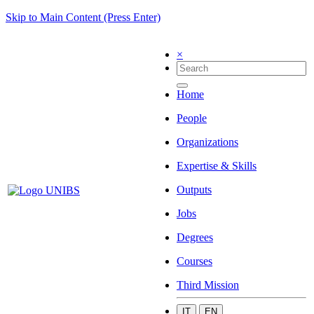
Skip to Main Content (Press Enter)
×
Home
People
Organizations
Expertise & Skills
Outputs
Jobs
Degrees
Courses
Third Mission
IT
EN