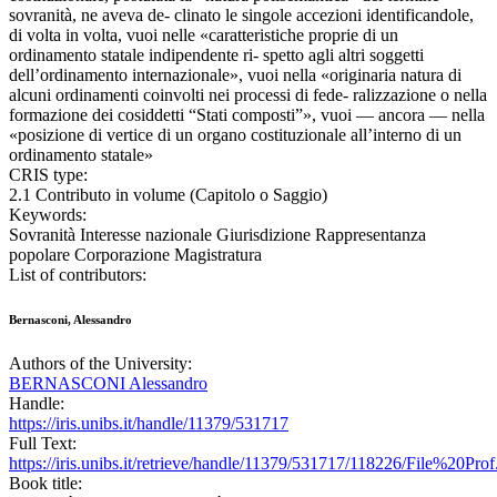
sovranità, ne aveva de- clinato le singole accezioni identificandole,
di volta in volta, vuoi nelle «caratteristiche proprie di un
ordinamento statale indipendente ri- spetto agli altri soggetti
dell’ordinamento internazionale», vuoi nella «originaria natura di
alcuni ordinamenti coinvolti nei processi di fede- ralizzazione o nella
formazione dei cosiddetti “Stati composti”», vuoi — ancora — nella
«posizione di vertice di un organo costituzionale all’interno di un
ordinamento statale»
CRIS type:
2.1 Contributo in volume (Capitolo o Saggio)
Keywords:
Sovranità Interesse nazionale Giurisdizione Rappresentanza
popolare Corporazione Magistratura
List of contributors:
Bernasconi, Alessandro
Authors of the University:
BERNASCONI Alessandro
Handle:
https://iris.unibs.it/handle/11379/531717
Full Text:
https://iris.unibs.it/retrieve/handle/11379/531717/118226/File%20Pr
Book title: