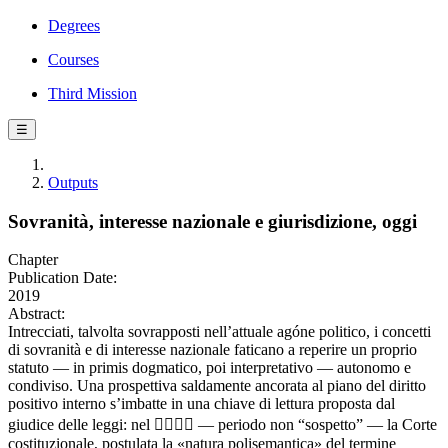
Degrees
Courses
Third Mission
☰
Outputs
Sovranità, interesse nazionale e giurisdizione, oggi
Chapter
Publication Date:
2019
Abstract:
Intrecciati, talvolta sovrapposti nell’attuale agóne politico, i concetti
di sovranità e di interesse nazionale faticano a reperire un proprio
statuto — in primis dogmatico, poi interpretativo — autonomo e
condiviso. Una prospettiva saldamente ancorata al piano del diritto
positivo interno s’imbatte in una chiave di lettura proposta dal
giudice delle leggi: nel  — periodo non “sospetto” — la Corte
costituzionale, postulata la «natura polisemantica» del termine