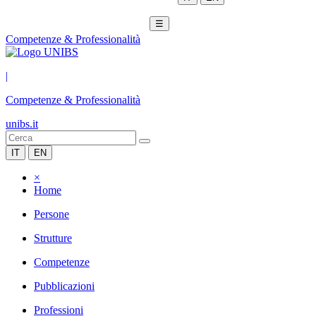
☰
Competenze & Professionalità
|
Competenze & Professionalità
unibs.it
IT
EN
×
Home
Persone
Strutture
Competenze
Pubblicazioni
Professioni