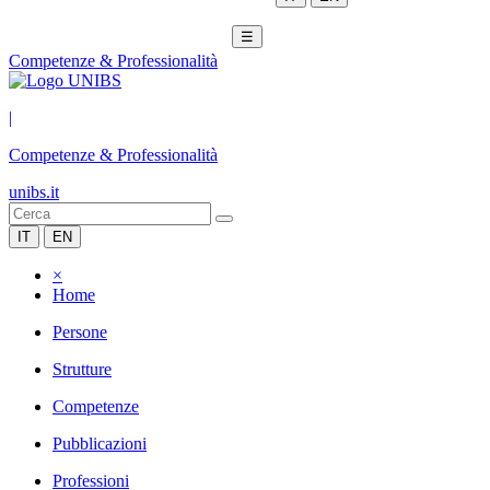
☰
Competenze & Professionalità
|
Competenze & Professionalità
unibs.it
IT
EN
×
Home
Persone
Strutture
Competenze
Pubblicazioni
Professioni