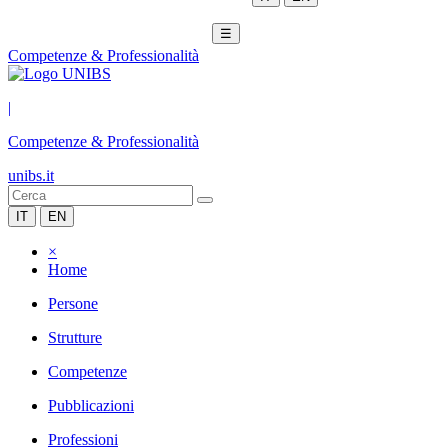
☰
Competenze & Professionalità
|
Competenze & Professionalità
unibs.it
IT
EN
×
Home
Persone
Strutture
Competenze
Pubblicazioni
Professioni