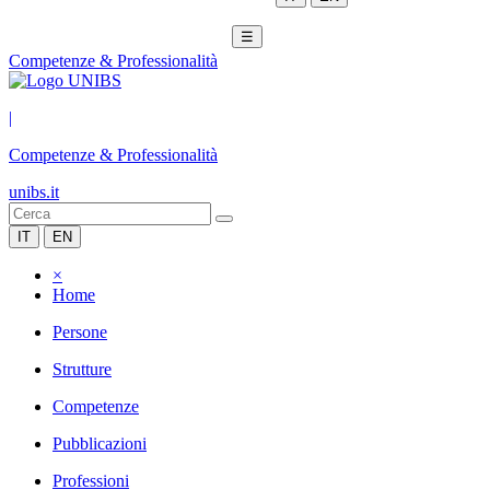
☰
Competenze & Professionalità
|
Competenze & Professionalità
unibs.it
IT
EN
×
Home
Persone
Strutture
Competenze
Pubblicazioni
Professioni