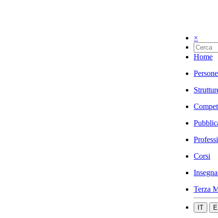
×
Home
Persone
Struttur
Compet
Pubblic
Profess
Corsi
Insegna
Terza M
IT
E