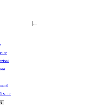
e
enze
azioni
ioni
menti
issione
N