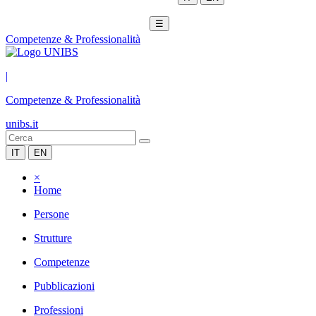
☰
Competenze & Professionalità
|
Competenze & Professionalità
unibs.it
IT
EN
×
Home
Persone
Strutture
Competenze
Pubblicazioni
Professioni