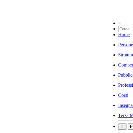
×
Home
Persone
Struttur
Compet
Pubblic
Profess
Corsi
Insegna
Terza M
IT
E