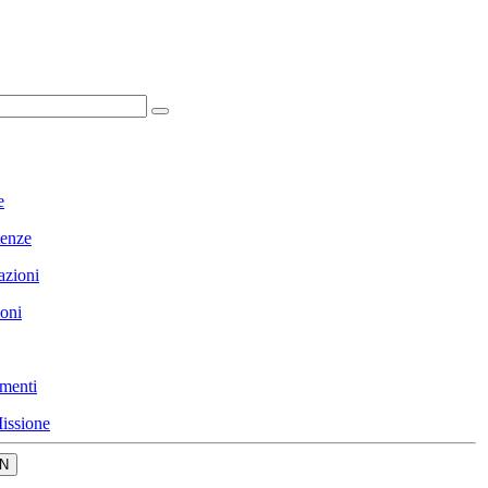
e
enze
azioni
ioni
menti
issione
N