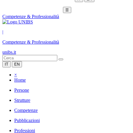
☰
Competenze & Professionalità
|
Competenze & Professionalità
unibs.it
IT
EN
×
Home
Persone
Strutture
Competenze
Pubblicazioni
Professioni