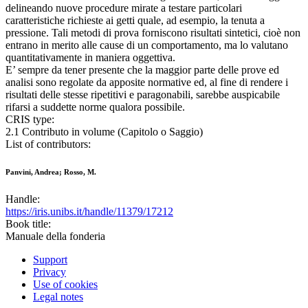
delineando nuove procedure mirate a testare particolari
caratteristiche richieste ai getti quale, ad esempio, la tenuta a
pressione. Tali metodi di prova forniscono risultati sintetici, cioè non
entrano in merito alle cause di un comportamento, ma lo valutano
quantitativamente in maniera oggettiva.
E’ sempre da tener presente che la maggior parte delle prove ed
analisi sono regolate da apposite normative ed, al fine di rendere i
risultati delle stesse ripetitivi e paragonabili, sarebbe auspicabile
rifarsi a suddette norme qualora possibile.
CRIS type:
2.1 Contributo in volume (Capitolo o Saggio)
List of contributors:
Panvini, Andrea; Rosso, M.
Handle:
https://iris.unibs.it/handle/11379/17212
Book title:
Manuale della fonderia
Support
Privacy
Use of cookies
Legal notes