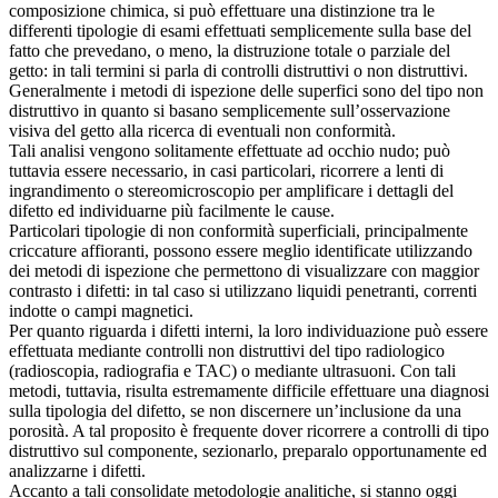
composizione chimica, si può effettuare una distinzione tra le
differenti tipologie di esami effettuati semplicemente sulla base del
fatto che prevedano, o meno, la distruzione totale o parziale del
getto: in tali termini si parla di controlli distruttivi o non distruttivi.
Generalmente i metodi di ispezione delle superfici sono del tipo non
distruttivo in quanto si basano semplicemente sull’osservazione
visiva del getto alla ricerca di eventuali non conformità.
Tali analisi vengono solitamente effettuate ad occhio nudo; può
tuttavia essere necessario, in casi particolari, ricorrere a lenti di
ingrandimento o stereomicroscopio per amplificare i dettagli del
difetto ed individuarne più facilmente le cause.
Particolari tipologie di non conformità superficiali, principalmente
criccature affioranti, possono essere meglio identificate utilizzando
dei metodi di ispezione che permettono di visualizzare con maggior
contrasto i difetti: in tal caso si utilizzano liquidi penetranti, correnti
indotte o campi magnetici.
Per quanto riguarda i difetti interni, la loro individuazione può essere
effettuata mediante controlli non distruttivi del tipo radiologico
(radioscopia, radiografia e TAC) o mediante ultrasuoni. Con tali
metodi, tuttavia, risulta estremamente difficile effettuare una diagnosi
sulla tipologia del difetto, se non discernere un’inclusione da una
porosità. A tal proposito è frequente dover ricorrere a controlli di tipo
distruttivo sul componente, sezionarlo, preparalo opportunamente ed
analizzarne i difetti.
Accanto a tali consolidate metodologie analitiche, si stanno oggi