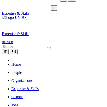
☰
Expertise & Skills
|
Expertise & Skills
unibs.it
IT
EN
×
Home
People
Organizations
Expertise & Skills
Outputs
Jobs