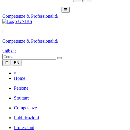
☰
Competenze & Professionalità
|
Competenze & Professionalità
unibs.it
IT
EN
×
Home
Persone
Strutture
Competenze
Pubblicazioni
Professioni