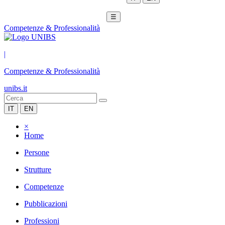
☰
Competenze & Professionalità
|
Competenze & Professionalità
unibs.it
IT
EN
×
Home
Persone
Strutture
Competenze
Pubblicazioni
Professioni