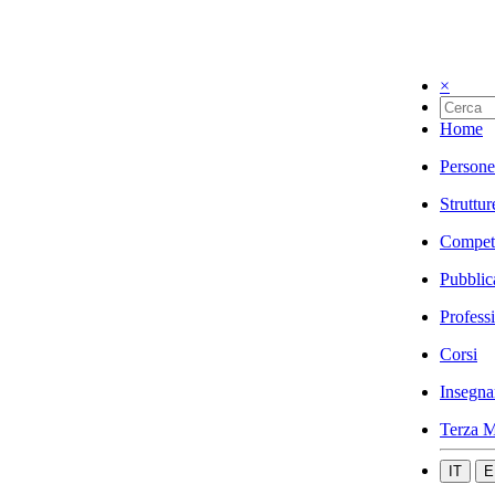
×
Home
Persone
Struttur
Compet
Pubblic
Profess
Corsi
Insegna
Terza M
IT
E