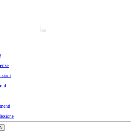
e
enze
azioni
ioni
menti
issione
N