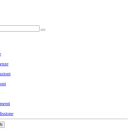
e
enze
azioni
ioni
menti
issione
N