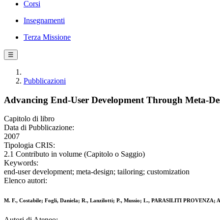
Corsi
Insegnamenti
Terza Missione
☰
Pubblicazioni
Advancing End-User Development Through Meta-De
Capitolo di libro
Data di Pubblicazione:
2007
Tipologia CRIS:
2.1 Contributo in volume (Capitolo o Saggio)
Keywords:
end-user development; meta-design; tailoring; customization
Elenco autori:
M. F., Costabile; Fogli, Daniela; R., Lanzilotti; P., Mussio; L., PARASILITI PROVENZA; A
Autori di Ateneo: