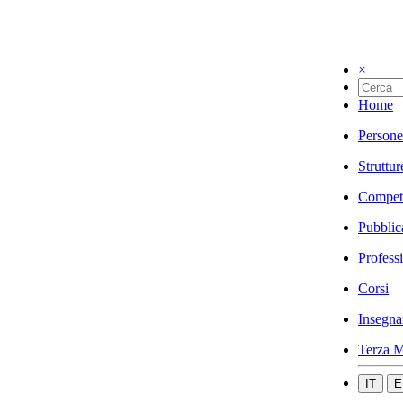
×
Home
Persone
Struttur
Compet
Pubblic
Profess
Corsi
Insegna
Terza M
IT
E