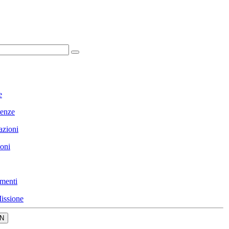
e
enze
azioni
ioni
menti
issione
N