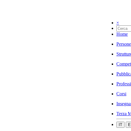
×
Home
Persone
Struttur
Compet
Pubblic
Profess
Corsi
Insegna
Terza M
IT
E