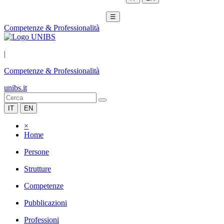
☰
Competenze & Professionalità
|
Competenze & Professionalità
unibs.it
IT
EN
×
Home
Persone
Strutture
Competenze
Pubblicazioni
Professioni