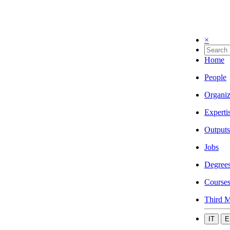
×
Home
People
Organiz
Experti
Outputs
Jobs
Degree
Course
Third M
IT
E