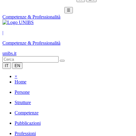
☰
Competenze & Professionalità
|
Competenze & Professionalità
unibs.it
IT
EN
×
Home
Persone
Strutture
Competenze
Pubblicazioni
Professioni