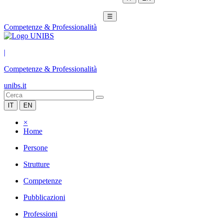
☰
Competenze & Professionalità
|
Competenze & Professionalità
unibs.it
IT
EN
×
Home
Persone
Strutture
Competenze
Pubblicazioni
Professioni