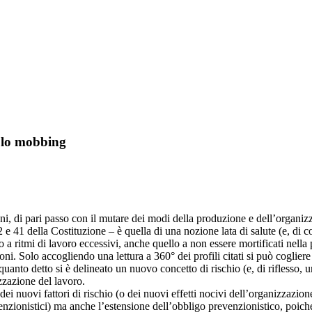
solo mobbing
ni, di pari passo con il mutare dei modi della produzione e dell’organiz
32 e 41 della Costituzione – è quella di una nozione lata di salute (e, di 
 o a ritmi di lavoro eccessivi, anche quello a non essere mortificati nella 
ni. Solo accogliendo una lettura a 360° dei profili citati si può coglier
quanto detto si è delineato un nuovo concetto di rischio (e, di riflesso, 
izzazione del lavoro.
dei nuovi fattori di rischio (o dei nuovi effetti nocivi dell’organizzazi
nzionistici) ma anche l’estensione dell’obbligo prevenzionistico, poiché i