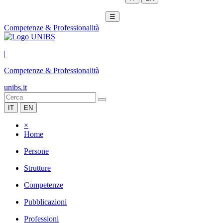
☰
Competenze & Professionalità
|
Competenze & Professionalità
unibs.it
IT
EN
×
Home
Persone
Strutture
Competenze
Pubblicazioni
Professioni