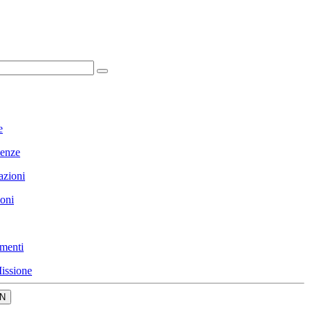
e
enze
azioni
ioni
menti
issione
N