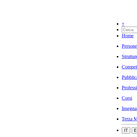
×
Home
Persone
Struttur
Compet
Pubblic
Profess
Corsi
Insegna
Terza M
IT
E