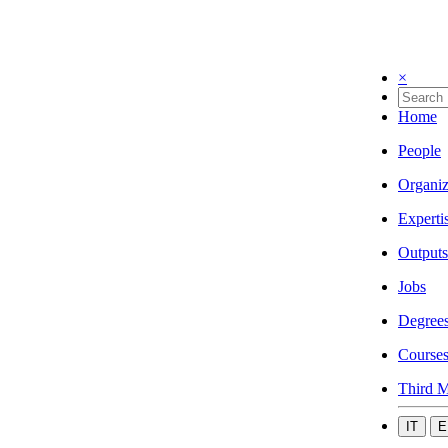
×
Home
People
Organiz
Experti
Outputs
Jobs
Degree
Course
Third M
IT
E