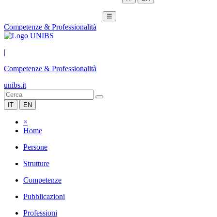
☰
Competenze & Professionalità
|
Competenze & Professionalità
unibs.it
IT
EN
×
Home
Persone
Strutture
Competenze
Pubblicazioni
Professioni