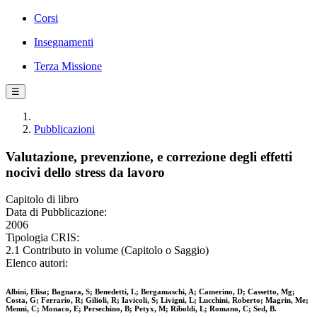
Corsi
Insegnamenti
Terza Missione
☰
Pubblicazioni
Valutazione, prevenzione, e correzione degli effetti
nocivi dello stress da lavoro
Capitolo di libro
Data di Pubblicazione:
2006
Tipologia CRIS:
2.1 Contributo in volume (Capitolo o Saggio)
Elenco autori:
Albini, Elisa; Bagnara, S; Benedetti, L; Bergamaschi, A; Camerino, D; Cassetto, Mg;
Costa, G; Ferrario, R; Gilioli, R; Iavicoli, S; Livigni, L; Lucchini, Roberto; Magrin, Me;
Menni, C; Monaco, E; Persechino, B; Petyx, M; Riboldi, L; Romano, C; Sed, B.