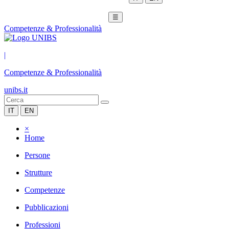
☰
Competenze & Professionalità
|
Competenze & Professionalità
unibs.it
IT
EN
×
Home
Persone
Strutture
Competenze
Pubblicazioni
Professioni