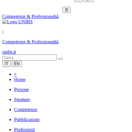
☰
Competenze & Professionalità
|
Competenze & Professionalità
unibs.it
IT
EN
×
Home
Persone
Strutture
Competenze
Pubblicazioni
Professioni