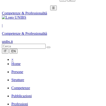
☰
Competenze & Professionalità
|
Competenze & Professionalità
unibs.it
IT
EN
×
Home
Persone
Strutture
Competenze
Pubblicazioni
Professioni