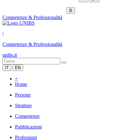
☰
Competenze & Professionalità
|
Competenze & Professionalità
unibs.it
IT
EN
×
Home
Persone
Strutture
Competenze
Pubblicazioni
Professioni