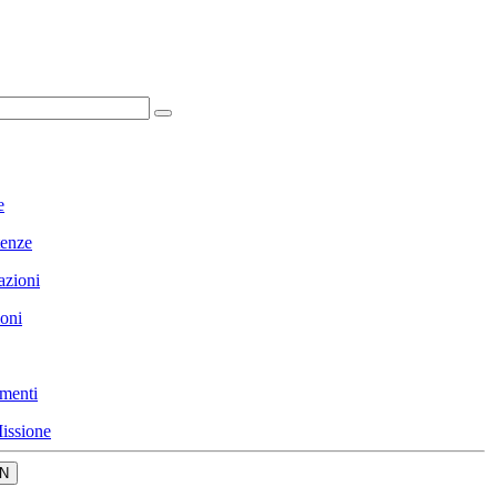
e
enze
azioni
ioni
menti
issione
N