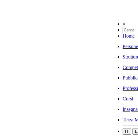
×
Home
Persone
Struttur
Compet
Pubblic
Profess
Corsi
Insegna
Terza M
IT
E