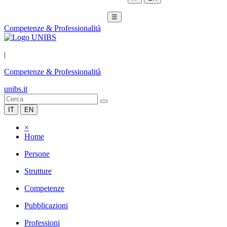
☰
Competenze & Professionalità
|
Competenze & Professionalità
unibs.it
IT
EN
×
Home
Persone
Strutture
Competenze
Pubblicazioni
Professioni