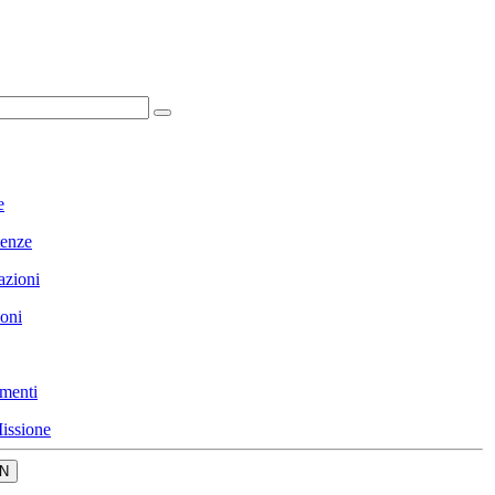
e
enze
azioni
ioni
menti
issione
N