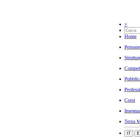
×
Home
Persone
Struttur
Compet
Pubblic
Profess
Corsi
Insegna
Terza M
IT
E