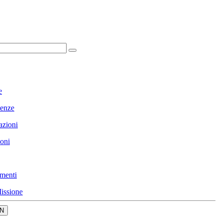
e
enze
azioni
ioni
menti
issione
N