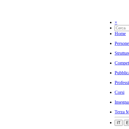
×
Home
Persone
Struttur
Compet
Pubblic
Profess
Corsi
Insegna
Terza M
IT
E