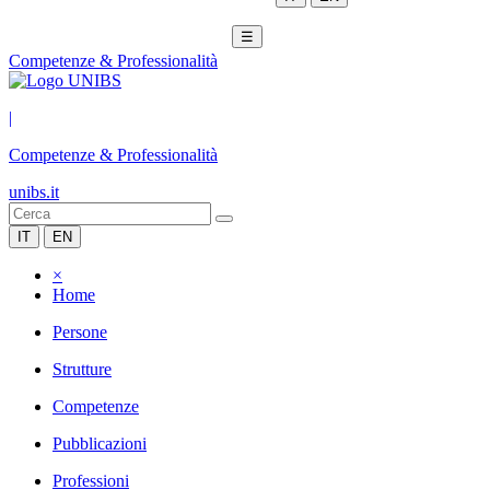
☰
Competenze & Professionalità
|
Competenze & Professionalità
unibs.it
IT
EN
×
Home
Persone
Strutture
Competenze
Pubblicazioni
Professioni