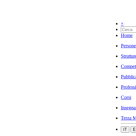
×
Home
Persone
Struttur
Compet
Pubblic
Profess
Corsi
Insegna
Terza M
IT
E