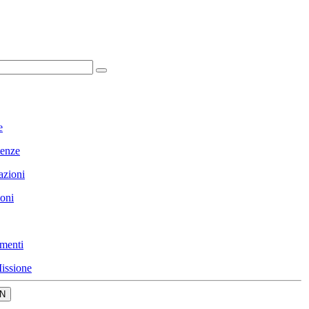
e
enze
azioni
ioni
menti
issione
N