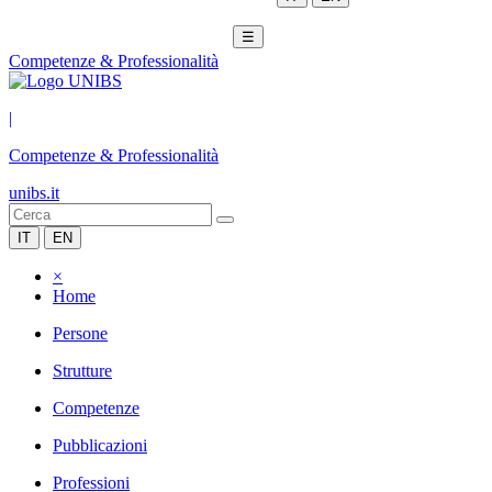
☰
Competenze & Professionalità
|
Competenze & Professionalità
unibs.it
IT
EN
×
Home
Persone
Strutture
Competenze
Pubblicazioni
Professioni