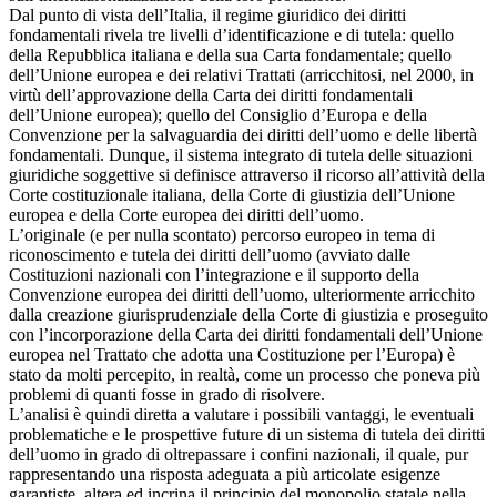
Dal punto di vista dell’Italia, il regime giuridico dei diritti
fondamentali rivela tre livelli d’identificazione e di tutela: quello
della Repubblica italiana e della sua Carta fondamentale; quello
dell’Unione europea e dei relativi Trattati (arricchitosi, nel 2000, in
virtù dell’approvazione della Carta dei diritti fondamentali
dell’Unione europea); quello del Consiglio d’Europa e della
Convenzione per la salvaguardia dei diritti dell’uomo e delle libertà
fondamentali. Dunque, il sistema integrato di tutela delle situazioni
giuridiche soggettive si definisce attraverso il ricorso all’attività della
Corte costituzionale italiana, della Corte di giustizia dell’Unione
europea e della Corte europea dei diritti dell’uomo.
L’originale (e per nulla scontato) percorso europeo in tema di
riconoscimento e tutela dei diritti dell’uomo (avviato dalle
Costituzioni nazionali con l’integrazione e il supporto della
Convenzione europea dei diritti dell’uomo, ulteriormente arricchito
dalla creazione giurisprudenziale della Corte di giustizia e proseguito
con l’incorporazione della Carta dei diritti fondamentali dell’Unione
europea nel Trattato che adotta una Costituzione per l’Europa) è
stato da molti percepito, in realtà, come un processo che poneva più
problemi di quanti fosse in grado di risolvere.
L’analisi è quindi diretta a valutare i possibili vantaggi, le eventuali
problematiche e le prospettive future di un sistema di tutela dei diritti
dell’uomo in grado di oltrepassare i confini nazionali, il quale, pur
rappresentando una risposta adeguata a più articolate esigenze
garantiste, altera ed incrina il principio del monopolio statale nella