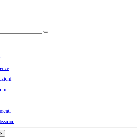
e
enze
azioni
ioni
menti
issione
N