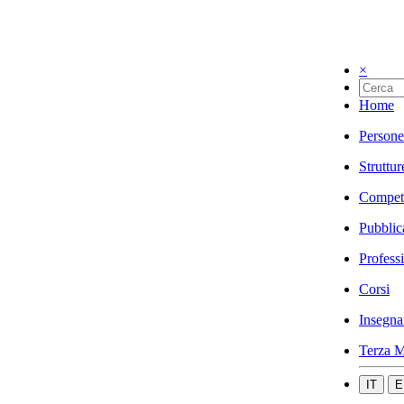
×
Home
Persone
Struttur
Compet
Pubblic
Profess
Corsi
Insegna
Terza M
IT
E