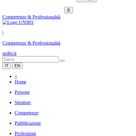
☰
Competenze & Professionalità
|
Competenze & Professionalità
unibs.it
IT
EN
×
Home
Persone
Strutture
Competenze
Pubblicazioni
Professioni