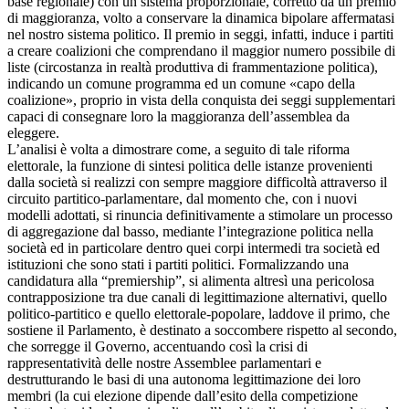
base regionale) con un sistema proporzionale, corretto da un premio
di maggioranza, volto a conservare la dinamica bipolare affermatasi
nel nostro sistema politico. Il premio in seggi, infatti, induce i partiti
a creare coalizioni che comprendano il maggior numero possibile di
liste (circostanza in realtà produttiva di frammentazione politica),
indicando un comune programma ed un comune «capo della
coalizione», proprio in vista della conquista dei seggi supplementari
capaci di consegnare loro la maggioranza dell’assemblea da
eleggere.
L’analisi è volta a dimostrare come, a seguito di tale riforma
elettorale, la funzione di sintesi politica delle istanze provenienti
dalla società si realizzi con sempre maggiore difficoltà attraverso il
circuito partitico-parlamentare, dal momento che, con i nuovi
modelli adottati, si rinuncia definitivamente a stimolare un processo
di aggregazione dal basso, mediante l’integrazione politica nella
società ed in particolare dentro quei corpi intermedi tra società ed
istituzioni che sono stati i partiti politici. Formalizzando una
candidatura alla “premiership”, si alimenta altresì una pericolosa
contrapposizione tra due canali di legittimazione alternativi, quello
politico-partitico e quello elettorale-popolare, laddove il primo, che
sostiene il Parlamento, è destinato a soccombere rispetto al secondo,
che sorregge il Governo, accentuando così la crisi di
rappresentatività delle nostre Assemblee parlamentari e
destrutturando le basi di una autonoma legittimazione dei loro
membri (la cui elezione dipende dall’esito della competizione