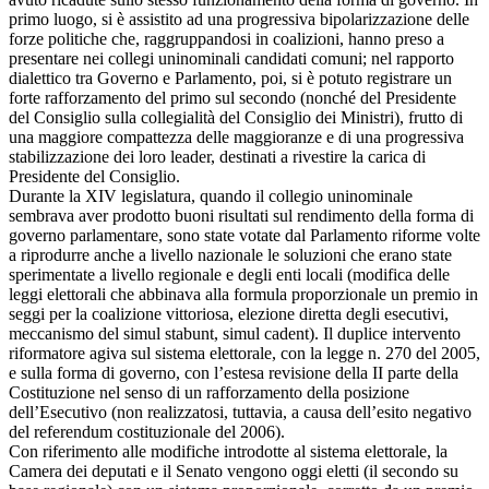
primo luogo, si è assistito ad una progressiva bipolarizzazione delle
forze politiche che, raggruppandosi in coalizioni, hanno preso a
presentare nei collegi uninominali candidati comuni; nel rapporto
dialettico tra Governo e Parlamento, poi, si è potuto registrare un
forte rafforzamento del primo sul secondo (nonché del Presidente
del Consiglio sulla collegialità del Consiglio dei Ministri), frutto di
una maggiore compattezza delle maggioranze e di una progressiva
stabilizzazione dei loro leader, destinati a rivestire la carica di
Presidente del Consiglio.
Durante la XIV legislatura, quando il collegio uninominale
sembrava aver prodotto buoni risultati sul rendimento della forma di
governo parlamentare, sono state votate dal Parlamento riforme volte
a riprodurre anche a livello nazionale le soluzioni che erano state
sperimentate a livello regionale e degli enti locali (modifica delle
leggi elettorali che abbinava alla formula proporzionale un premio in
seggi per la coalizione vittoriosa, elezione diretta degli esecutivi,
meccanismo del simul stabunt, simul cadent). Il duplice intervento
riformatore agiva sul sistema elettorale, con la legge n. 270 del 2005,
e sulla forma di governo, con l’estesa revisione della II parte della
Costituzione nel senso di un rafforzamento della posizione
dell’Esecutivo (non realizzatosi, tuttavia, a causa dell’esito negativo
del referendum costituzionale del 2006).
Con riferimento alle modifiche introdotte al sistema elettorale, la
Camera dei deputati e il Senato vengono oggi eletti (il secondo su