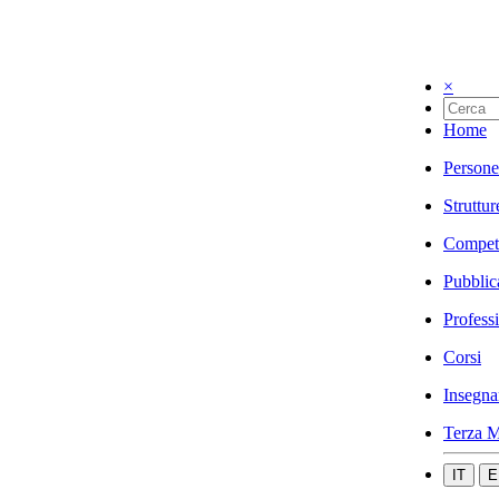
×
Home
Persone
Struttur
Compet
Pubblic
Profess
Corsi
Insegna
Terza M
IT
E