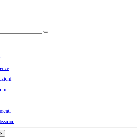
e
enze
azioni
ioni
menti
issione
N