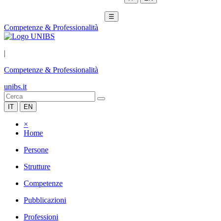
☰
Competenze & Professionalità
|
Competenze & Professionalità
unibs.it
IT
EN
×
Home
Persone
Strutture
Competenze
Pubblicazioni
Professioni