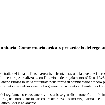
munitaria. Commentario articolo per articolo del rego
 tratta del tema dell’insolvenza transfrontaliera, quella cioè che interes
l’Unione europea realizzato con l’adozione del regolamento (CE) n. 1346
che l’unica in Italia strutturata nella forma di commentario articolo pe
 portato alla elaborazione del regolamento, adottato nell’ambito del pro
 del regolamento e così anche alla sua base giuridica, nonché al ruolo int
rno, tenendo conto in particolare dei rilevantissimi casi, Parmalat e Ciri
 articoli del regolamento.