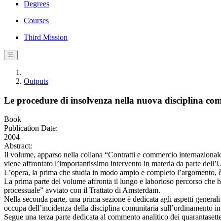
Degrees
Courses
Third Mission
☰
Outputs
Le procedure di insolvenza nella nuova disciplina co
Book
Publication Date:
2004
Abstract:
Il volume, apparso nella collana “Contratti e commercio internazionale”,
viene affrontato l’importantissimo intervento in materia da parte del
L’opera, la prima che studia in modo ampio e completo l’argomento, è an
La prima parte del volume affronta il lungo e laborioso percorso che ha
processuale” avviato con il Trattato di Amsterdam.
Nella seconda parte, una prima sezione è dedicata agli aspetti generali
occupa dell’incidenza della disciplina comunitaria sull’ordinamento inte
Segue una terza parte dedicata al commento analitico dei quarantasette