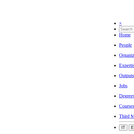
×
Home
People
Organiz
Experti
Outputs
Jobs
Degree
Course
Third M
IT
E