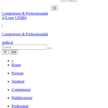
☰
Competenze & Professionalità
|
Competenze & Professionalità
unibs.it
IT
EN
×
Home
Persone
Strutture
Competenze
Pubblicazioni
Professioni