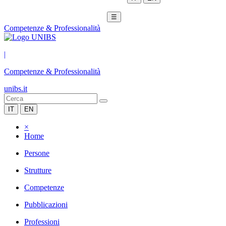
☰
Competenze & Professionalità
|
Competenze & Professionalità
unibs.it
IT
EN
×
Home
Persone
Strutture
Competenze
Pubblicazioni
Professioni