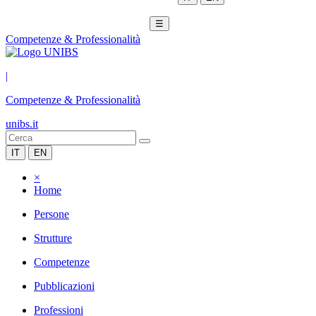
☰
Competenze & Professionalità
|
Competenze & Professionalità
unibs.it
IT
EN
×
Home
Persone
Strutture
Competenze
Pubblicazioni
Professioni