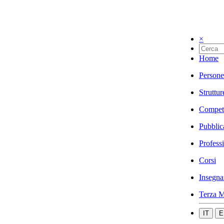
×
Home
Persone
Struttur
Compet
Pubblic
Profess
Corsi
Insegna
Terza M
IT
E