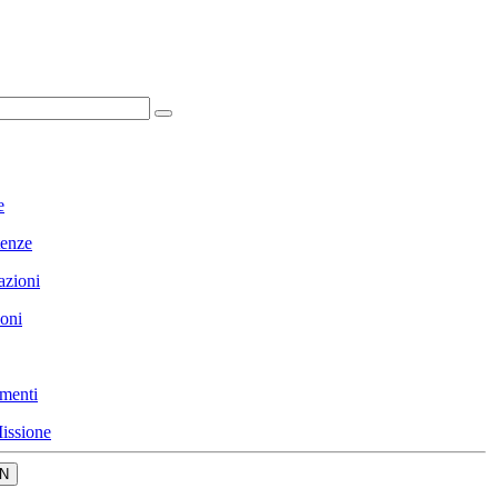
e
enze
azioni
ioni
menti
issione
N