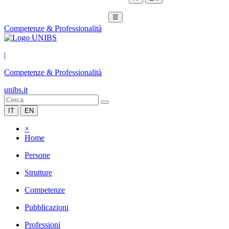
☰
Competenze & Professionalità
|
Competenze & Professionalità
unibs.it
IT
EN
×
Home
Persone
Strutture
Competenze
Pubblicazioni
Professioni