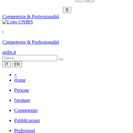
☰
Competenze & Professionalità
|
Competenze & Professionalità
unibs.it
IT
EN
×
Home
Persone
Strutture
Competenze
Pubblicazioni
Professioni